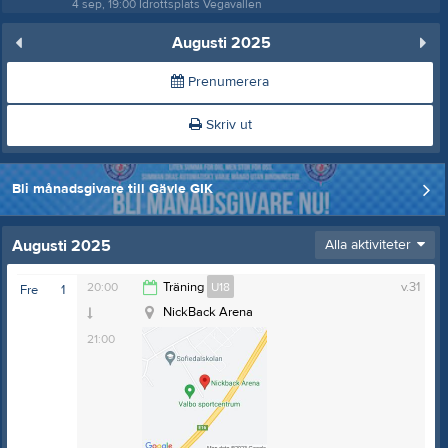
4 sep, 19:00
Idrottsplats Vegavallen
Augusti 2025
Prenumerera
Skriv ut
Bli månadsgivare till Gävle GIK
Augusti 2025
Alla aktiviteter
20:00
Träning
U18
v.31
Fre
1
NickBack Arena
21:00