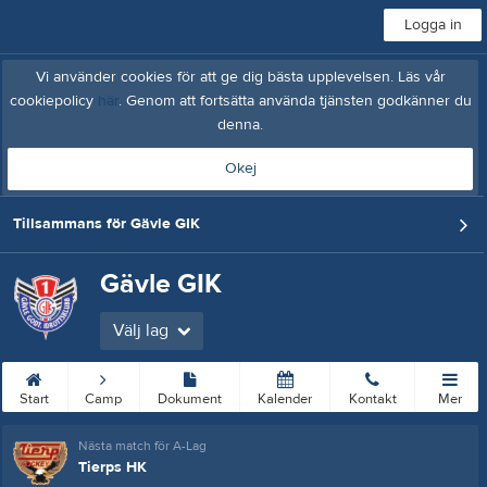
Logga in
Vi använder cookies för att ge dig bästa upplevelsen. Läs vår
cookiepolicy
här
. Genom att fortsätta använda tjänsten godkänner du
denna.
Okej
Tillsammans för Gävle GIK
Gävle GIK
Välj lag
Start
Camp
Dokument
Kalender
Kontakt
Mer
Nästa match för A-Lag
Tierps HK