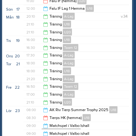
21:05
11:00
Falu IF (hemma)
U20
10:00
12:00
Falu IF Lag 1 Hemma
U18
Sön
17
13:30
20:10
Träning
A-Lag
v.34
Mån
18
14:30
21:10
Träning
U18
21:05
21:10
Träning
U20
22:10
16:00
Träning
U18
Tis
19
22:10
16:30
Träning
Team 12
16:50
17:30
Träning
A-Lag
Ons
20
17:30
18:00
Träning
A-Lag
Tor
21
18:30
18:00
Träning
U18
19:00
21:20
Träning
A-Lag
19:00
16:50
Träning
Team 12
Fre
22
22:20
17:00
Träning
A-Lag
18:40
21:10
Träning
U20
18:00
08:00
AK Riv Tierp Summer Trophy 2025
U18
Lör
23
22:10
08:30
Tierps HK (hemma)
U18
00:00
09:00
Matchspel i Valbo Ishall
Team 17 Hockeyskolan
10:30
09:00
Matchspel i Valbo ishall