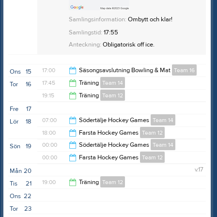
Samlingsinformation:
Ombytt och klar!
Samlingstid:
17:55
Anteckning:
Obligatorisk off ice.
17:00
Säsongsavslutning Bowling & Mat
Team 16
Ons
15
17:45
Träning
Team 14
Tor
16
20:00
19:15
Träning
Team 12
18:45
Fre
17
20:15
07:00
Södertälje Hockey Games
Team 14
Lör
18
18:00
Farsta Hockey Games
Team 12
00:00
00:00
Södertälje Hockey Games
Team 14
Sön
19
00:00
00:00
Farsta Hockey Games
Team 12
19:00
v.17
Mån
20
19:00
19:00
Träning
Team 12
Tis
21
Ons
22
20:15
Tor
23