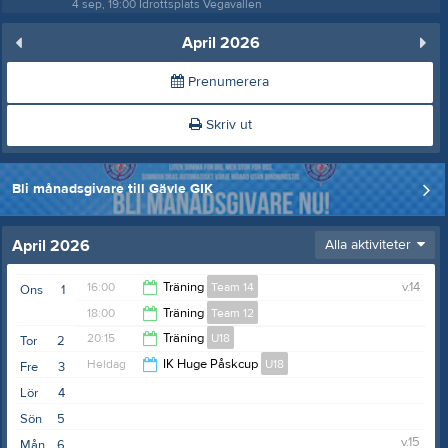
4 sep, 19:00
Idrottsplats Vegavallen
April 2026
Prenumerera
Skriv ut
Bli månadsgivare till Gävle GIK
April 2026
Alla aktiviteter
16:00
Träning
Team 14
v.14
Ons
1
18:00
Träning
Team 12
16:50
20:15
Träning
U18
Tor
2
21:00
Heldag
IK Huge Påskcup
U18
Fre
3
21:15
Lör
4
Sön
5
v.15
Mån
6