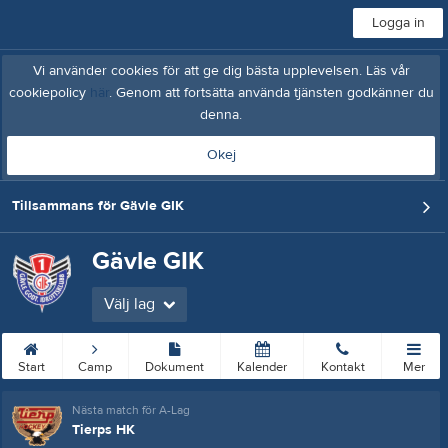
Logga in
Vi använder cookies för att ge dig bästa upplevelsen. Läs vår
cookiepolicy
här
. Genom att fortsätta använda tjänsten godkänner du
denna.
Okej
Tillsammans för Gävle GIK
Gävle GIK
Välj lag
Start
Camp
Dokument
Kalender
Kontakt
Mer
Nästa match för A-Lag
Tierps HK