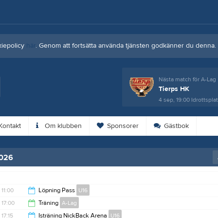
kiepolicy
här
. Genom att fortsätta använda tjänsten godkänner du denna.
Nästa match för A-Lag
Tierps HK
4 sep, 19:00
Idrottspla
ontakt
Om klubben
Sponsorer
Gästbok
2026
11:00
Löpning Pass
U16
17:00
Träning
A-Lag
Sporthuset Gävle Strand
12:00
17:15
Isträning NickBack Arena
U16