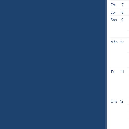
Fre
7
Lör
8
Sön
9
Mån
10
Tis
11
Ons
12