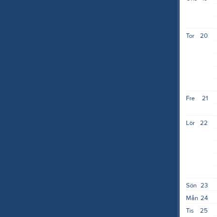
Tor
20
Fre
21
Lör
22
Sön
23
Mån
24
Tis
25