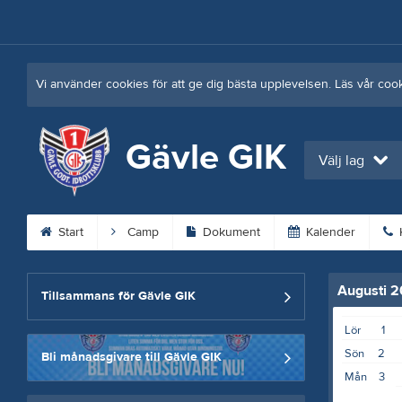
Vi använder cookies för att ge dig bästa upplevelsen. Läs vår coo
Gävle GIK
Välj lag
Start
Camp
Dokument
Kalender
K
Augusti 
Tillsammans för Gävle GIK
Lör
1
Sön
2
Bli månadsgivare till Gävle GIK
Mån
3