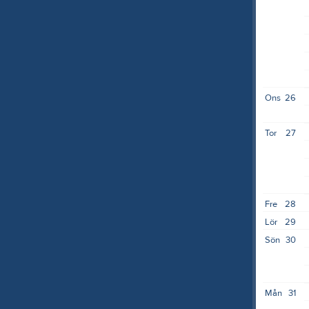
Ons
26
Tor
27
Fre
28
Lör
29
Sön
30
Mån
31