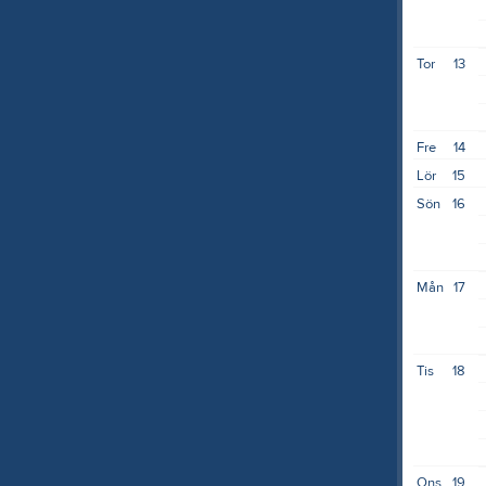
Tor
13
Fre
14
Lör
15
Sön
16
Mån
17
Tis
18
Ons
19