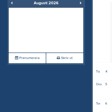
Augusti 2026
Prenumerera
Skriv ut
Tis
4
Ons
5
Tor
6