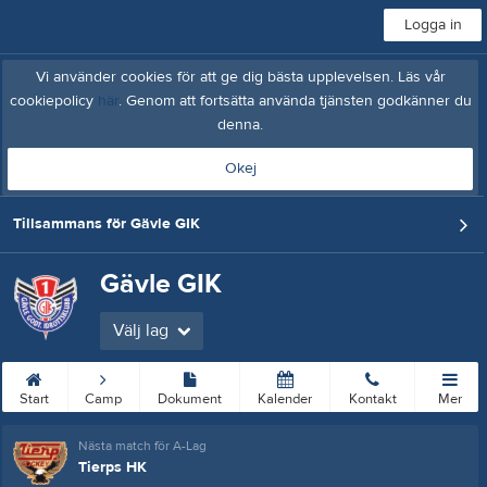
Logga in
Vi använder cookies för att ge dig bästa upplevelsen. Läs vår
cookiepolicy
här
. Genom att fortsätta använda tjänsten godkänner du
denna.
Okej
Tillsammans för Gävle GIK
Gävle GIK
Välj lag
Start
Camp
Dokument
Kalender
Kontakt
Mer
Nästa match för A-Lag
Tierps HK