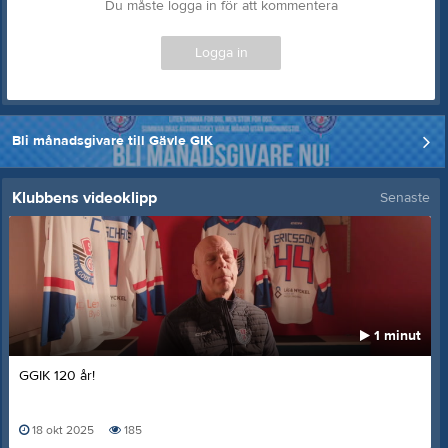
Du måste logga in för att kommentera
Logga in
Bli månadsgivare till Gävle GIK
Klubbens videoklipp
Senaste
1 minut
GGIK 120 år!
18 okt 2025
185