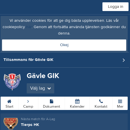
Logga in
Vi använder cookies för att ge dig bästa upplevelsen. Läs vår
cookiepolicy
här
. Genom att fortsätta använda tjänsten godkänner du
denna.
Okej
Tillsammans för Gävle GIK
Gävle GIK
Välj lag
Start
Camp
Dokument
Kalender
Kontakt
Mer
Nästa match för A-Lag
Tierps HK