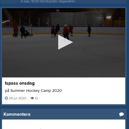
4 sep, 19:00
Idrottsplats Vegavallen
0
Ispass onsdag
seconds
of
på Summer Hockey Camp 2020
11
seconds
29 jul 2020
12
Kommentera