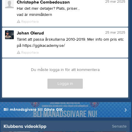
25 mar 2025
Christophe Combedouzon
Har det mer detaljer? Plats, priser...
vad är minimiåldern
Rapportera
25 mar 2025
Johan Olerud
Tänkt att passa årskullarna 2010-2019. Mer info om pris etc
på https://ggikacademy.se/
Rapportera
Du måste logga in för att kommentera
Logga in
Bli månadsgivare till Gävle GIK
Klubbens videoklipp
Senaste