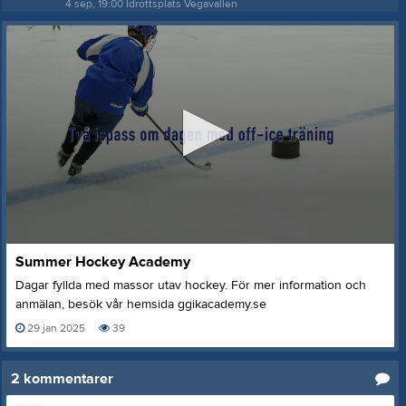
4 sep, 19:00
Idrottsplats Vegavallen
0
Summer Hockey Academy
seconds
of
Dagar fyllda med massor utav hockey. För mer information och
47
anmälan, besök vår hemsida ggikacademy.se
seconds
29 jan 2025
39
2
kommentarer