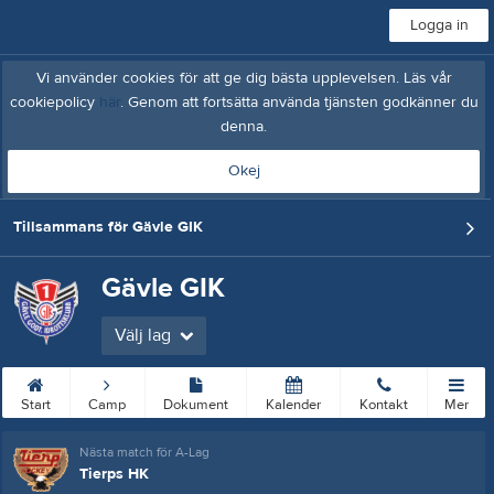
Logga in
Vi använder cookies för att ge dig bästa upplevelsen. Läs vår
cookiepolicy
här
. Genom att fortsätta använda tjänsten godkänner du
denna.
Okej
Tillsammans för Gävle GIK
Gävle GIK
Välj lag
Start
Camp
Dokument
Kalender
Kontakt
Mer
Nästa match för A-Lag
Tierps HK