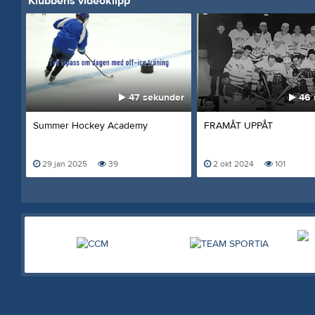
Klubbens videoklipp
47 sekunder
46 
Summer Hockey Academy
FRAMÅT UPPÅT
29 jan 2025
39
2 okt 2024
101