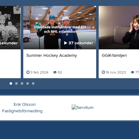
sekunder
37 sekunder
Summer Hockey Academy
GGIK-familjen
3 feb 2024
92
16 nov 2023
77