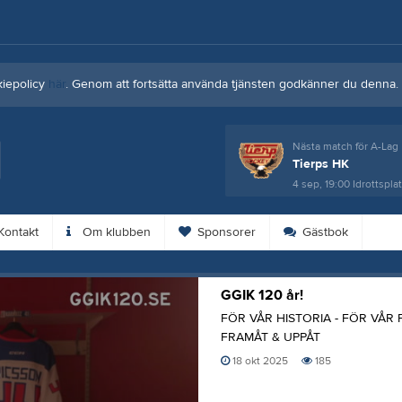
kiepolicy
här
. Genom att fortsätta använda tjänsten godkänner du denna.
Nästa match för A-Lag
Tierps HK
4 sep, 19:00
Idrottspla
ontakt
Om klubben
Sponsorer
Gästbok
GGIK 120 år!
FÖR VÅR HISTORIA - FÖR VÅR 
FRAMÅT & UPPÅT
18 okt 2025
185