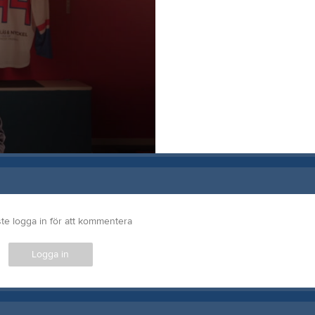
te logga in för att kommentera
Logga in